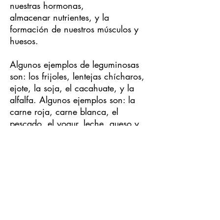
nuestras hormonas,
almacenar
nutrientes, y la
formación de nuestros músculos y
huesos.
Algunos ejemplos de leguminosas
son: los frijoles, lentejas chícharos,
ejote, la soja, el cacahuate, y la
alfalfa. Algunos ejemplos son: la
carne roja, carne blanca, el
pescado, el yogur, leche, queso y
la miel.
REFERENCIAS BIBLIOGRÁFICAS
1. de Información Agroalimentaria y Pesquera
S. El Plato del Bien Comer [Internet]. gob.mx.
[citado el 25 de enero de 2024]. Disponible en: